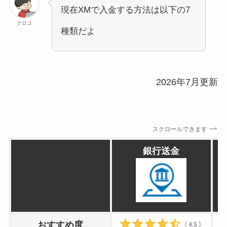
現在XMで入金する方法は以下の7
XM入金方法：Apple Pay(アップルペイ)
クロコ
Apple Payの特徴
種類だよ
Apple Payの入金方法
Apple Pay入金の注意点
【FAQ】XMTradingのおすすめ入金方法に
2026年7月更新
ついてよくある質問
XMへの入金方法を変更することはできま
すか？
スクロールできます
XMアプリからでも入金可能ですか？
XMではリアル口座の有効化前に入金でき
銀行送金
ますか？
XMは土日に入金することはできる？
XMの入金履歴はどこで確認できる？
XMTradingのおすすめ入金方法まとめ
おすすめ度