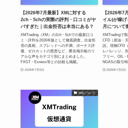
【2026年7月最新】XMに対する
【2026年
2ch・5chの実際の評判・口コミがヤ
イル)が稼げ
バすぎた｜出金拒否は本当にある？
月について
XMTrading（XM）の2ch・5chでの最新口コ
XMTradin
ミ・評判を2026年版として徹底調査。出金拒
CFD（原油・
否の真相、スプレッドへの不満、ボーナス評
説。現物CFD（C
価、ゼロカットの恩恵など、匿名掲示板のリ
レバレッジ、先物
アルな声をカテゴリ別にまとめました。
フリー。OIL・B
FXGT・Exness等との比較も掲載。
NGASの取引
2026年7月5日
2026年7月5日
XMについて