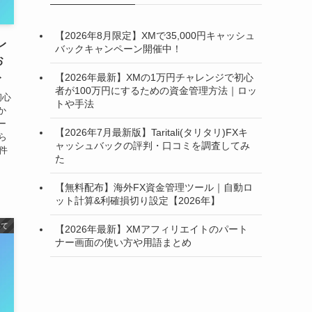
【2026年8月限定】XMで35,000円キャッシュ
レ
バックキャンペーン開催中！
お
ト
【2026年最新】XMの1万円チャレンジで初心
者が100万円にするための資金管理方法｜ロッ
初心
トや手法
か
ー
【2026年7月最新版】Taritali(タリタリ)FXキ
ら
ャッシュバックの評判・口コミを調査してみ
件
た
【無料配布】海外FX資金管理ツール｜自動ロ
ット計算&利確損切り設定【2026年】
いて
【2026年最新】XMアフィリエイトのパート
ナー画面の使い方や用語まとめ