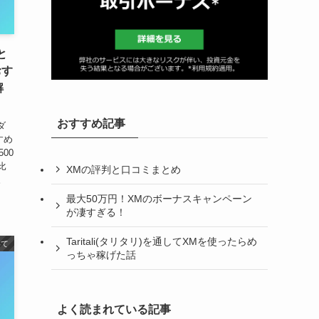
と
おす
解
おすすめ記事
ダ
すめ
00
比
XMの評判と口コミまとめ
。
最大50万円！XMのボーナスキャンペーン
が凄すぎる！
Taritali(タリタリ)を通してXMを使ったらめ
いて
っちゃ稼げた話
よく読まれている記事