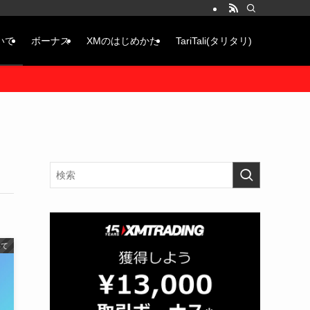
いて
ボーナス
XMのはじめかた
TariTali(タリタリ)
いて