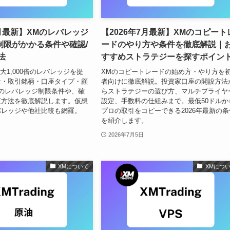
7月最新】XMのレバレッジ
【2026年7月最新】XMのコピート
制限がかかる条件や確認/
ードのやり方や条件を徹底解説｜
法
すすめストラテジーを探すポイン
は最大1,000倍のレバレッジを提
XMのコピートレードの始め方・やり方を
金・取引銘柄・口座タイプ・顧
者向けに徹底解説。投資家口座の開設方法
のレバレッジ制限条件や、確
らストラテジーの選び方、マルチプライヤ
更方法を徹底解説します。仮想
設定、手数料の仕組みまで。最低50ドルか
バレッジや他社比較も網羅。
プロの取引をコピーできる2026年最新の条
を紹介します。
2026年7月5日
XMについて
XMにつ