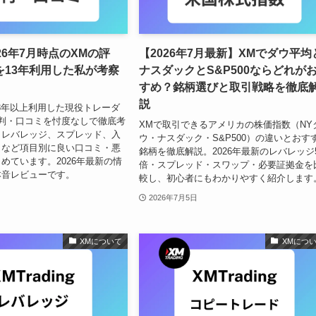
26年7月時点のXMの評
【2026年7月最新】XMでダウ平均
を13年利用した私が考察
ナスダックとS&P500ならどれが
すめ？銘柄選びと取引戦略を徹底
説
gを13年以上利用した現役トレーダ
判・口コミを忖度なしで徹底考
XMで取引できるアメリカの株価指数（NY
、レバレッジ、スプレッド、入
ウ・ナスダック・S&P500）の違いとおす
トなど項目別に良い口コミ・悪
銘柄を徹底解説。2026年最新のレバレッジ5
めています。2026年最新の情
倍・スプレッド・スワップ・必要証拠金を
本音レビューです。
較し、初心者にもわかりやすく紹介します
2026年7月5日
XMについて
XMにつ