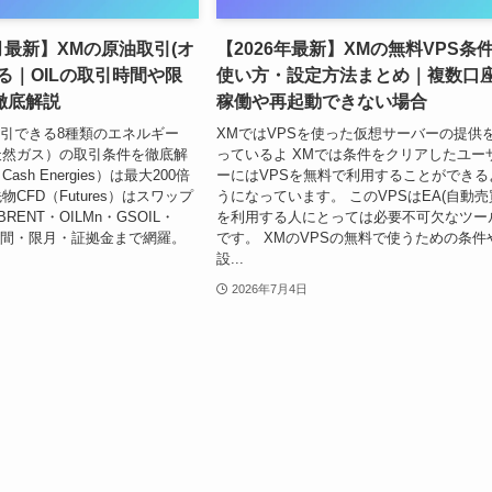
7月最新】XMの原油取引(オ
【2026年最新】XMの無料VPS条
る｜OILの取引時間や限
使い方・設定方法まとめ｜複数口
徹底解説
稼働や再起動できない場合
gで取引できる8種類のエネルギー
XMではVPSを使った仮想サーバーの提供
天然ガス）の取引条件を徹底解
っているよ XMでは条件をクリアしたユー
ash Energies）は最大200倍
ーにはVPSを無料で利用することができる
CFD（Futures）はスワップ
うになっています。 このVPSはEA(自動売
RENT・OILMn・GSOIL・
を利用する人にとっては必要不可欠なツー
時間・限月・証拠金まで網羅。
です。 XMのVPSの無料で使うための条件
設...
2026年7月4日