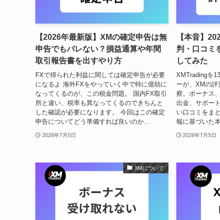
【2026年最新版】XMの確定申告は無
【本音】20
申告でもバレない？損益通算や年間
判・口コミ
取引報告書を出すやり方
してみた
FXで得られた利益に関しては確定申告が必要
XMTradin
になるよ 海外FXをやっていく中で特に億劫に
ーが、XMの評
なってくるのが、この税金問題。 国内FX取引
察。ボーナス
所と違い、税率も異なってくるのできちんと
出金、サポー
した確認が必要になります。 今回はこの確定
い口コミをまと
申告についてどう準備すれば良いのか...
報に基づいた
2026年7月5日
2026年7月5日
XMについて