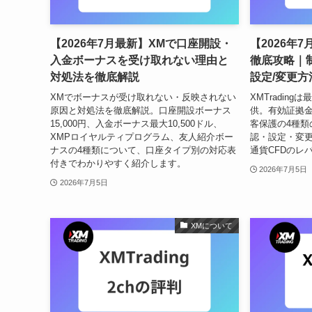
【2026年7月最新】XMで口座開設・
【2026年
入金ボーナスを受け取れない理由と
徹底攻略｜
対処法を徹底解説
設定/変更方
XMでボーナスが受け取れない・反映されない
XMTrading
原因と対処法を徹底解説。口座開設ボーナス
供。有効証拠
15,000円、入金ボーナス最大10,500ドル、
客保護の4種類
XMPロイヤルティプログラム、友人紹介ボー
認・設定・変
ナスの4種類について、口座タイプ別の対応表
通貨CFDのレ
付きでわかりやすく紹介します。
2026年7月5日
2026年7月5日
XMについて