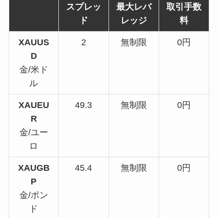
スプレッ
最大レバ
取引手数
ド
レッジ
料
XAUUS
2
無制限
0円
D
金/米ド
ル
XAUEU
49.3
無制限
0円
R
金/ユー
ロ
XAUGB
45.4
無制限
0円
P
金/ポン
ド