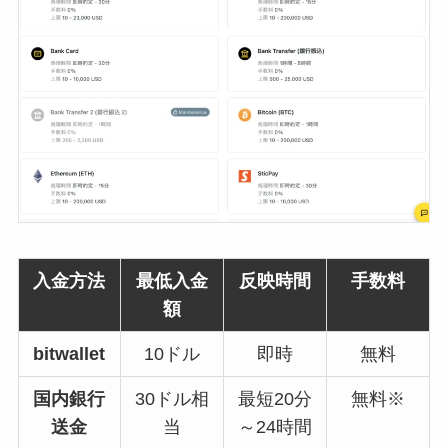
入金方法
最低入金
反映時間
手数料
額
bitwallet
10ドル
即時
無料
国内銀行
30ドル相
最短20分
無料※
送金
当
～24時間