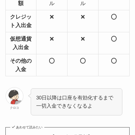
額
ル
ル
クレジッ
❌
❌
⭕️
ト入出金
仮想通貨
❌
❌
⭕️
入出金
その他の
⭕️
⭕️
⭕️
入金
30日以降は口座を有効化するまで
一切入金できなくなるよ
クロコ
あわせて読みたい