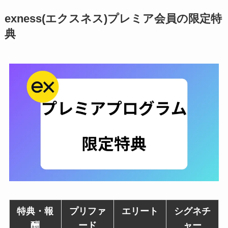
exness(エクスネス)プレミア会員の限定特
典
特典・報
プリファ
エリート
シグネチ
酬
ード
ャー