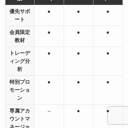
優先サポ
●
●
●
ート
会員限定
●
●
●
教材
トレーデ
●
●
●
ィング分
析
特別プロ
●
●
●
モーショ
ン
専属アカ
–
●
●
ウントマ
ネージャ