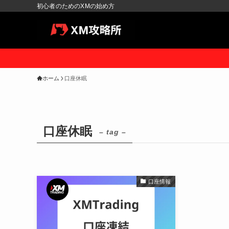
初心者のためのXMの始め方
ホーム
口座休眠
口座休眠
– tag –
口座情報