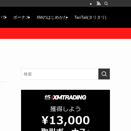
いて
ボーナス
XMのはじめかた
TariTali(タリタリ)